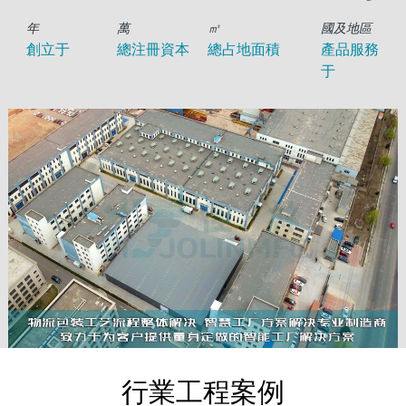
年
萬
㎡
國及地區
創立于
總注冊資本
總占地面積
產品服務
于
行業工程案例