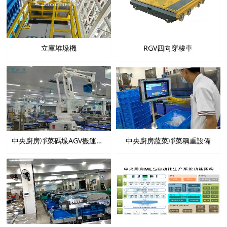
立庫堆垛機
RGV四向穿梭車
中央廚房凈菜碼垛AGV搬運設備
中央廚房蔬菜凈菜稱重設備