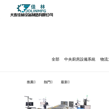
中央廚房設備系統
全部
中央廚房設備系統
物流
推薦
熱門
最新