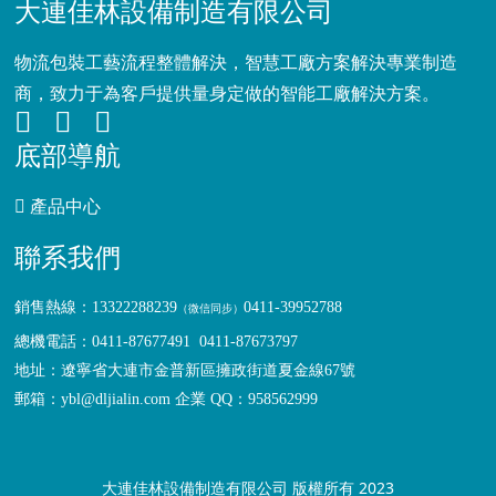
大連佳林設備制造有限公司
物流包裝工藝流程整體解決，智慧工廠方案解決專業制造
商，致力于為客戶提供量身定做的智能工廠解決方案。
底部導航
產品中心
聯系我們
銷售熱線：13322288239
0411-39952788
（
微信同步
）
總機電話：0411-87677491 0411-87673797
地址：遼寧省大連市金普新區擁政街道夏金線67號
郵箱：ybl@dljialin.com
企業 QQ：958562999
大連佳林設備制造有限公司 版權所有 2023